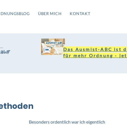
RDNUNGSBLOG
ÜBER MICH
KONTAKT
Das Ausmist-ABC ist d
Wolff
für mehr Ordnung - jet
ethoden
Besonders ordentlich war ich eigentlich 