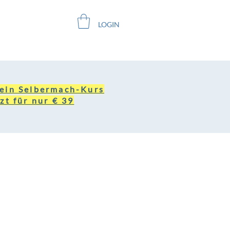
LOGIN
ein Selbermach-Kurs
zt für nur € 39