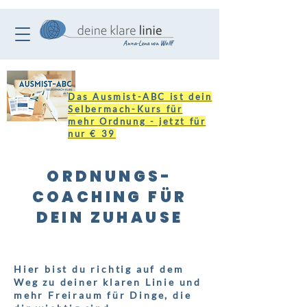
Anna-Lena von Wolff
Das Ausmist-ABC ist dein
Selbermach-Kurs für
mehr Ordnung - jetzt für
nur € 39
ORDNUNGS-
COACHING FÜR
DEIN ZUHAUSE
Hier bist du richtig auf dem
Weg zu deiner klaren Linie und
mehr Freiraum für Dinge, die