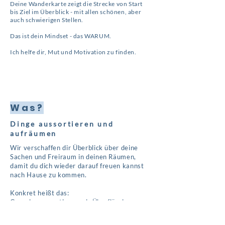
Deine Wanderkarte zeigt die Strecke von Start
bis Ziel im Überblick - mit allen schönen, aber
auch schwierigen Stellen.
Das ist dein Mindset - das WARUM.
Ich helfe dir, Mut und Motivation zu finden.
Was?
Dinge aussortieren und
aufräumen
Wir verschaffen dir Überblick über deine
Sachen und Freiraum in deinen Räumen,
damit du dich wieder darauf freuen kannst
nach Hause zu kommen.
Konkret heißt das:
Gemeinsam sortieren wir Überflüssiges aus
und finden Raum für die Dinge, die dir
wichtig sind.