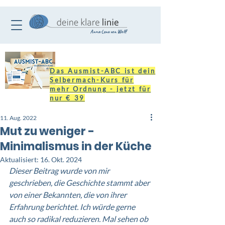
Anna-Lena von Wolff
Das Ausmist-ABC ist dein
Selbermach-Kurs für
mehr Ordnung - jetzt für
nur € 39
11. Aug. 2022
Mut zu weniger -
Minimalismus in der Küche
Aktualisiert:
16. Okt. 2024
Dieser Beitrag wurde von mir 
geschrieben, die Geschichte stammt aber 
von einer Bekannten, die von ihrer 
Erfahrung berichtet. Ich würde gerne 
auch so radikal reduzieren. Mal sehen ob 