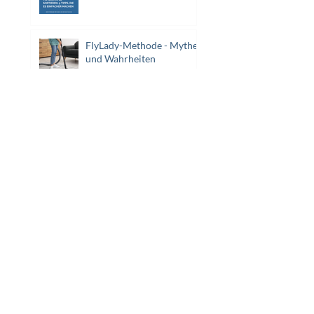
FlyLady-Methode - Mythen
und Wahrheiten
1
/
35
> Aussortieren und vereinfachen
> Aufräumen und organisieren
> Ordnungsprobleme
> Zeitmanagement und Motivation
> Über Ordnungscoaching
> Aus dem Newsletter
> Medienberichte