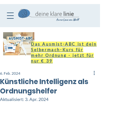
Anna-Lena von Wolff
Das Ausmist-ABC ist dein
Selbermach-Kurs für
mehr Ordnung - jetzt für
nur € 39
6. Feb. 2024
Künstliche Intelligenz als
Ordnungshelfer
Aktualisiert:
3. Apr. 2024