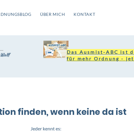
RDNUNGSBLOG
ÜBER MICH
KONTAKT
Das Ausmist-ABC ist d
Wolff
für mehr Ordnung - jet
ation finden, wenn keine da ist
Jeder kennt es: 