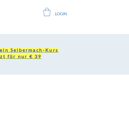
LOGIN
ein Selbermach-Kurs
zt für nur € 39