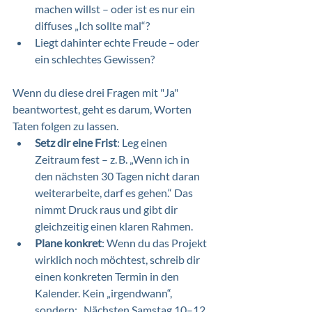
machen willst – oder ist es nur ein 
diffuses „Ich sollte mal“?
Liegt dahinter echte Freude – oder 
ein schlechtes Gewissen?
Wenn du diese drei Fragen mit "Ja" 
beantwortest, geht es darum, Worten 
Taten folgen zu lassen. 
Setz dir eine Frist
: Leg einen 
Zeitraum fest – z. B. „Wenn ich in 
den nächsten 30 Tagen nicht daran 
weiterarbeite, darf es gehen.“ Das 
nimmt Druck raus und gibt dir 
gleichzeitig einen klaren Rahmen.
Plane konkret
: Wenn du das Projekt 
wirklich noch möchtest, schreib dir 
einen konkreten Termin in den 
Kalender. Kein „irgendwann“, 
sondern: „Nächsten Samstag 10–12 