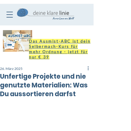
Anna-Lena von Wolff
Das Ausmist-ABC ist dein
Selbermach-Kurs für
mehr Ordnung - jetzt für
nur € 39
26. März 2025
Unfertige Projekte und nie
genutzte Materialien: Was
Du aussortieren darfst