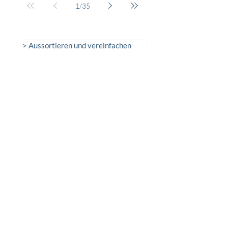
1
/
35
> Aussortieren und vereinfachen
> Aufräumen und organisieren
> Ordnungsprobleme
> Zeitmanagement und Motivation
> Über Ordnungscoaching
> Aus dem Newsletter
> Medienberichte