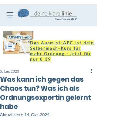
Anna-Lena von Wolff
Das Ausmist-ABC ist dein
Selbermach-Kurs für
mehr Ordnung - jetzt für
nur € 39
5. Jan. 2023
Was kann ich gegen das
Chaos tun? Was ich als
Ordnungsexpertin gelernt
habe
Aktualisiert:
14. Okt. 2024