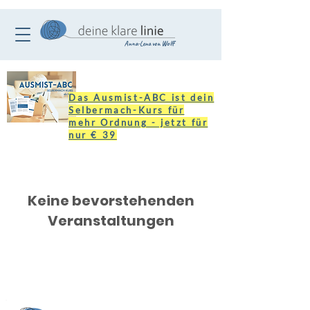
Anna-Lena von Wolff
Das Ausmist-ABC ist dein
Selbermach-Kurs für
mehr Ordnung - jetzt für
nur € 39
Keine bevorstehenden
Veranstaltungen