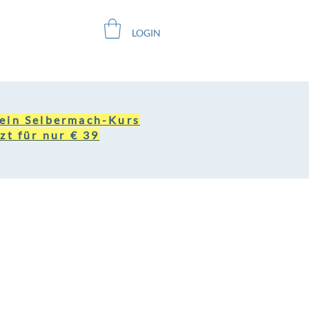
LOGIN
ein Selbermach-Kurs
zt für nur € 39