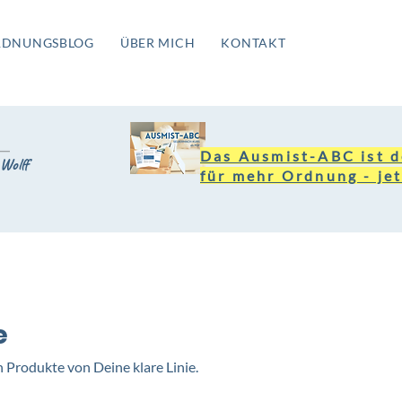
RDNUNGSBLOG
ÜBER MICH
KONTAKT
Das Ausmist-ABC ist d
Wolff
für mehr Ordnung - jet
e
en Produkte von Deine klare Linie.